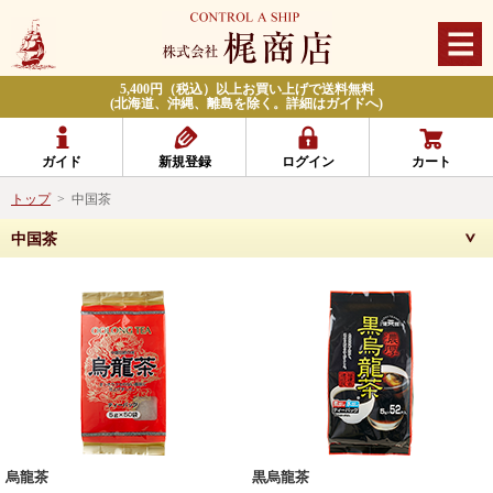
5,400円（税込）以上お買い上げで送料無料
(北海道、沖縄、離島を除く。詳細はガイドへ)
ガイド
新規登録
ログイン
カート
トップ
>
中国茶
中国茶
烏龍茶
黒烏龍茶