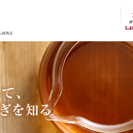
ガ
ら梶商店