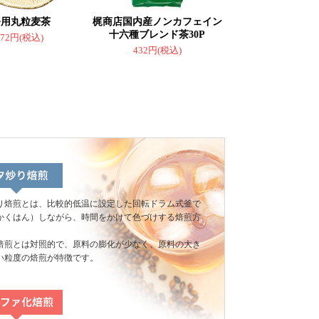
務用丸粒麦茶
梶商店国内産ノンカフェイン
十六種ブレンド茶30P
072円(税込)
432円(税込)
り焙煎とは、比較的低温に設定した回転ドラム式釜で
かくはん）しながら、時間をかけて色づけする焙煎方
。
焙煎とは対照的で、原料の膨化が少なく、原料の大き
い粒度の焙煎が特徴です。