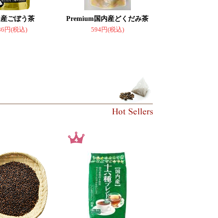
内産ごぼう茶
Premium国内産どくだみ茶
86円(税込)
594円(税込)
。