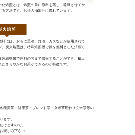
ァ化焙煎とは、焙煎の前に原料を蒸し、乾燥させてか
する方法です。お茶の抽出性に優れています。
燃料には、おもに重油、灯油、ガスなどが使用されて
が、炭火焙煎は、特殊焙煎機で炭を燃料とした焙煎方
。
赤外線効果で原料の芯まで焙煎することができ、抽出
れたまろやかなお茶ができるのが特徴です。
各種麦茶・健康茶・ブレンド茶・玄米茶用炒り玄米茶等の
ります。
だけますので、
お楽しみ下さい。