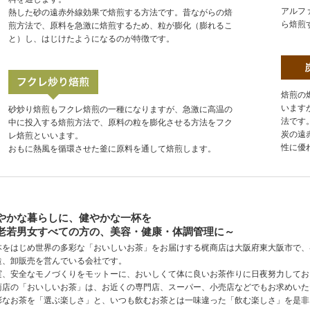
アルフ
熱した砂の遠赤外線効果で焙煎する方法です。昔ながらの焙
ら焙煎
煎方法で、原料を急激に焙煎するため、粒が膨化（膨れるこ
と）し、はじけたようになるのが特徴です。
焙煎の
います
砂炒り焙煎もフクレ焙煎の一種になりますが、急激に高温の
法です
中に投入する焙煎方法で、原料の粒を膨化させる方法をフク
炭の遠
レ焙煎といいます。
性に優
おもに熱風を循環させた釜に原料を通して焙煎します。
やかな暮らしに、健やかな一杯を
老若男女すべての方の、美容・健康・体調管理に～
本をはじめ世界の多彩な「おいしいお茶」をお届けする梶商店は大阪府東大阪市で、
造、卸販売を営んでいる会社です。
実、安全なモノづくりをモットーに、おいしくて体に良いお茶作りに日夜努力してお
商店の「おいしいお茶」は、お近くの専門店、スーパー、小売店などでもお求めいた
彩なお茶を「選ぶ楽しさ」と、いつも飲むお茶とは一味違った「飲む楽しさ」を是非