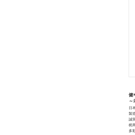
健
～
日
製
誠
梶
多