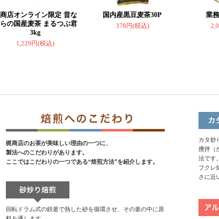
商店オンライン限定 昔な
国内産黒豆麦茶30P
業
らの国産麦茶 まるつぶ君
378円(税込)
2,
3kg
1,229円(税込)
カタ炒
梶商店のお茶が美味しい理由の一つに、
攪拌（
製法へのこだわりがあります。
法です
ここではこだわりの一つである“焙煎方法”を紹介します。
フクレ
さに近
回転ドラム式の鉄釜で熱した砂を循環させ、その釜の中に原
料を通します。