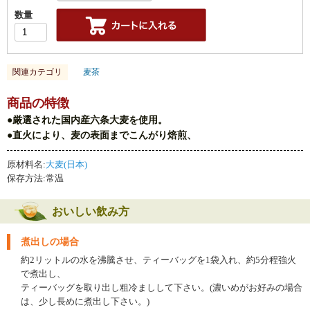
数量
関連カテゴリ
麦茶
商品の特徴
●厳選された国内産六条大麦を使用。
●直火により、麦の表面までこんがり焙煎、
原材料名:
大麦(日本)
保存方法:常温
おいしい飲み方
煮出しの場合
約2リットルの水を沸騰させ、ティーバッグを1袋入れ、約5分程強火
で煮出し、
ティーバッグを取り出し粗冷ましして下さい。(濃いめがお好みの場合
は、少し長めに煮出し下さい。)