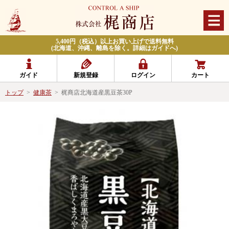
5,400円（税込）以上お買い上げで送料無料
(北海道、沖縄、離島を除く。詳細はガイドへ)
ガイド
新規登録
ログイン
カート
トップ
>
健康茶
>
梶商店北海道産黒豆茶30P